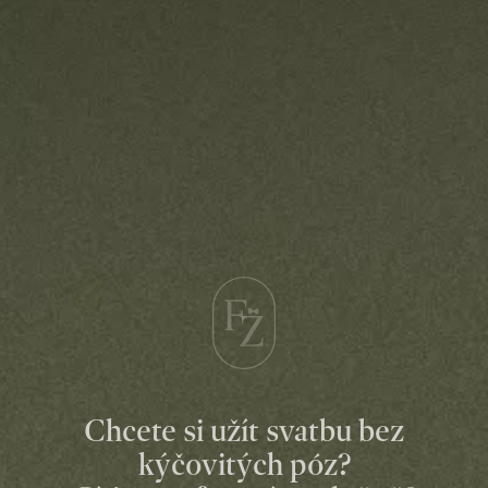
Chcete si užít svatbu bez
kýčovitých póz?