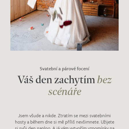
Svatební a párové focení
Váš den zachytím
bez
scénáře
Jsem všude a nikde. Ztratím se mezi svatebními
hosty a během dne si mě příliš nevšimnete. Užijete
si svůj den naplno. A já vám vytvořím vzpomínky na